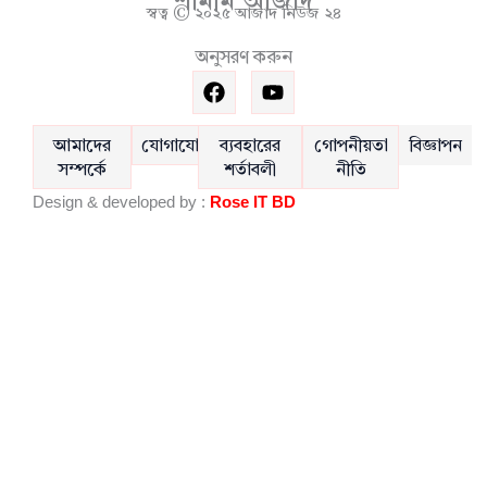
শামীম আজাদ
স্বত্ব © ২০২৫ আজাদ নিউজ ২৪
অনুসরণ করুন
F
Y
a
o
c
u
e
t
আমাদের
যোগাযোগ
ব্যবহারের
গোপনীয়তা
বিজ্ঞাপন
b
u
সম্পর্কে
শর্তাবলী
নীতি
o
b
Design & developed by :
Rose IT BD
o
e
k