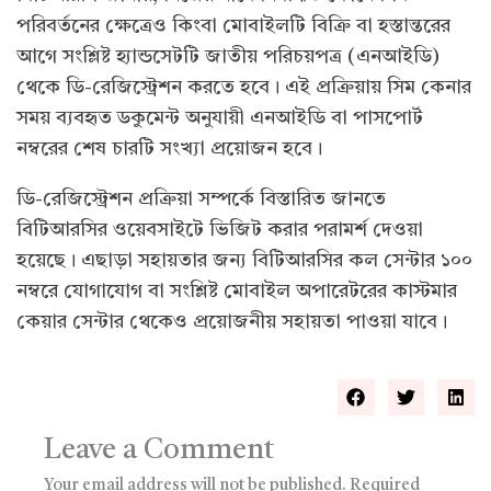
পরিবর্তনের ক্ষেত্রেও কিংবা মোবাইলটি বিক্রি বা হস্তান্তরের
আগে সংশ্লিষ্ট হ্যান্ডসেটটি জাতীয় পরিচয়পত্র (এনআইডি)
থেকে ডি-রেজিস্ট্রেশন করতে হবে। এই প্রক্রিয়ায় সিম কেনার
সময় ব্যবহৃত ডকুমেন্ট অনুযায়ী এনআইডি বা পাসপোর্ট
নম্বরের শেষ চারটি সংখ্যা প্রয়োজন হবে।
ডি-রেজিস্ট্রেশন প্রক্রিয়া সম্পর্কে বিস্তারিত জানতে
বিটিআরসির ওয়েবসাইটে ভিজিট করার পরামর্শ দেওয়া
হয়েছে। এছাড়া সহায়তার জন্য বিটিআরসির কল সেন্টার ১০০
নম্বরে যোগাযোগ বা সংশ্লিষ্ট মোবাইল অপারেটরের কাস্টমার
কেয়ার সেন্টার থেকেও প্রয়োজনীয় সহায়তা পাওয়া যাবে।
Leave a Comment
Your email address will not be published.
Required