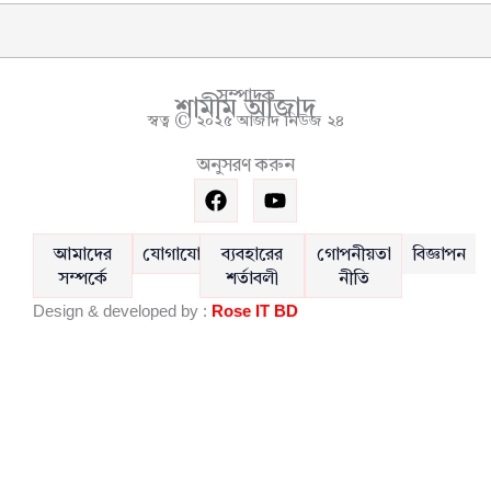
সম্পাদক
শামীম আজাদ
স্বত্ব © ২০২৫ আজাদ নিউজ ২৪
অনুসরণ করুন
F
Y
a
o
c
u
e
t
আমাদের
যোগাযোগ
ব্যবহারের
গোপনীয়তা
বিজ্ঞাপন
b
u
সম্পর্কে
শর্তাবলী
নীতি
o
b
Design & developed by :
Rose IT BD
o
e
k