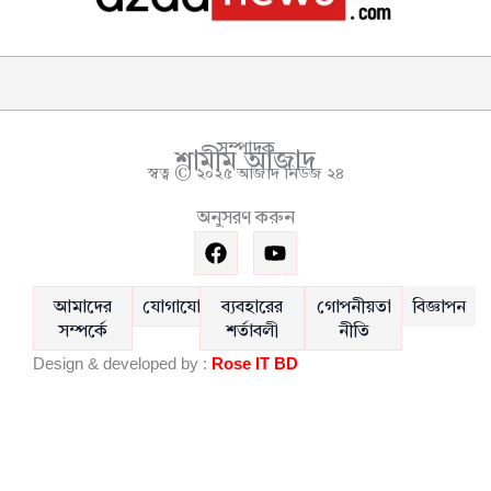
সম্পাদক
শামীম আজাদ
স্বত্ব © ২০২৫ আজাদ নিউজ ২৪
অনুসরণ করুন
F
Y
a
o
c
u
e
t
আমাদের
যোগাযোগ
ব্যবহারের
গোপনীয়তা
বিজ্ঞাপন
b
u
সম্পর্কে
শর্তাবলী
নীতি
o
b
Design & developed by :
Rose IT BD
o
e
k