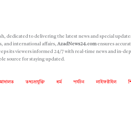
sh, dedicated to delivering the latest news and special updates
, and international affairs,
AzadNews24.com
ensures accurat
keeps its viewers informed 24/7 with real-time news and in-de
able source for staying updated.
আদালত
তথ্যপ্রযুক্তি
ধর্ম
পর্যটন
লাইফষ্টাইল
শ