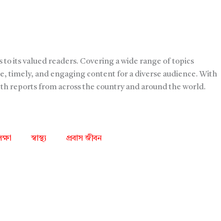
 to its valued readers. Covering a wide range of topics
e, timely, and engaging content for a diverse audience. With
pth reports from across the country and around the world.
িক্ষা
স্বাস্থ্য
প্রবাস জীবন