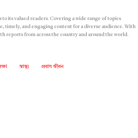
 to its valued readers. Covering a wide range of topics
e, timely, and engaging content for a diverse audience. With
pth reports from across the country and around the world.
িক্ষা
স্বাস্থ্য
প্রবাস জীবন