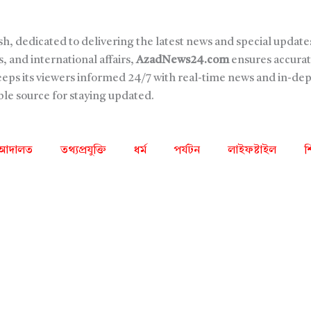
sh, dedicated to delivering the latest news and special updates
, and international affairs,
AzadNews24.com
ensures accurat
keeps its viewers informed 24/7 with real-time news and in-de
able source for staying updated.
আদালত
তথ্যপ্রযুক্তি
ধর্ম
পর্যটন
লাইফষ্টাইল
শ