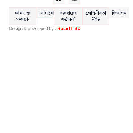
a
o
c
u
e
t
আমাদের
যোগাযোগ
ব্যবহারের
গোপনীয়তা
বিজ্ঞাপন
b
u
সম্পর্কে
শর্তাবলী
নীতি
o
b
Design & developed by :
Rose IT BD
o
e
k