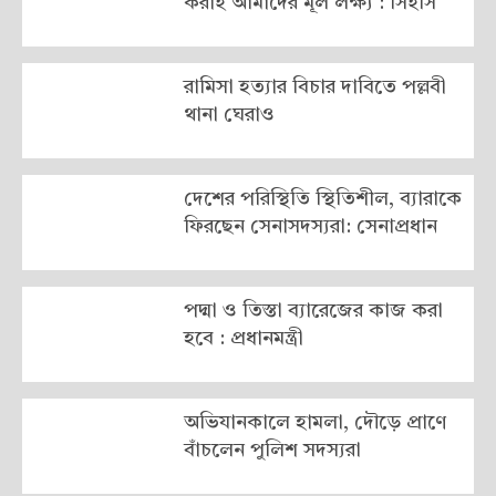
করাই আমাদের মূল লক্ষ্য : সিইসি
রামিসা হত্যার বিচার দাবিতে পল্লবী
থানা ঘেরাও
দেশের পরিস্থিতি স্থিতিশীল, ব্যারাকে
ফিরছেন সেনাসদস্যরা: সেনাপ্রধান
পদ্মা ও তিস্তা ব্যারেজের কাজ করা
হবে : প্রধানমন্ত্রী
অভিযানকালে হামলা, দৌড়ে প্রাণে
বাঁচলেন পুলিশ সদস্যরা