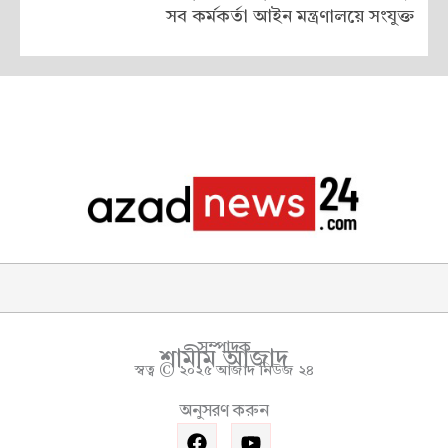
সব কর্মকর্তা আইন মন্ত্রণালয়ে সংযুক্ত
সম্পাদক
শামীম আজাদ
স্বত্ব © ২০২৫ আজাদ নিউজ ২৪
অনুসরণ করুন
F
Y