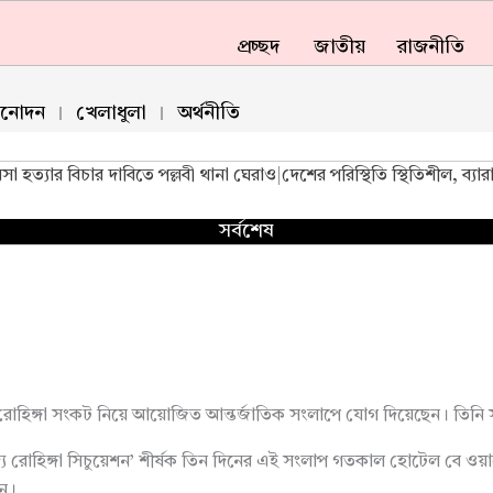
প্রচ্ছদ
জাতীয়
রাজনীতি
িনোদন
খেলাধুলা
অর্থনীতি
িসা হত্যার বিচার দাবিতে পল্লবী থানা ঘেরাও
|
দেশের পরিস্থিতি স্থিতিশীল, ব্য
সর্বশেষ
ে রোহিঙ্গা সংকট নিয়ে আয়োজিত আন্তর্জাতিক সংলাপে যোগ দিয়েছেন। তিনি 
্য রোহিঙ্গা সিচুয়েশন’ শীর্ষক তিন দিনের এই সংলাপ গতকাল হোটেল বে ওয়াচ
েন।