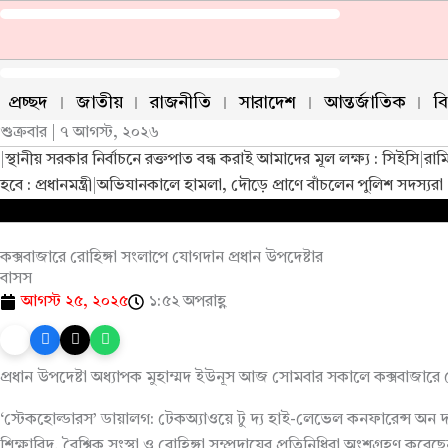
Skip
to
content
প্রচ্ছদ
জাতীয়
রাজনীতি
সারাদেশ
আন্তর্জাতিক
ব
শুক্রবার | ৭ আগস্ট, ২০২৬
|
স্থানীয় সরকার নির্বাচনে রক্তপাত বন্ধ করাই আমাদের মূল লক্ষ্য : সিইসি
|
রাম
হবে : প্রধানমন্ত্রী
|
অভিযানকালে হামলা, দৌড়ে প্রাণে বাঁচলেন পুলিশ সদস্যরা
কক্সবাজারে রোহিঙ্গা সংলাপে যোগদান প্রধান উপদেষ্টার
বাসস
আগস্ট ২৫, ২০২৫
১:৫২ অপরাহ্ণ
প্রধান উপদেষ্টা অধ্যাপক মুহাম্মদ ইউনূস আজ সোমবার সকালে কক্সবাজার
‘স্টেকহোল্ডারস’ ডায়ালগ: টেকঅ্যাওয়ে টু দ্য হাই-লেভেল কনফারেন্স অন দ
শিক্ষাবিদ, বৈশ্বিক সংস্থা ও রোহিঙ্গা সম্প্রদায়ের প্রতিনিধিরা অংশগ্রহণ করেছ