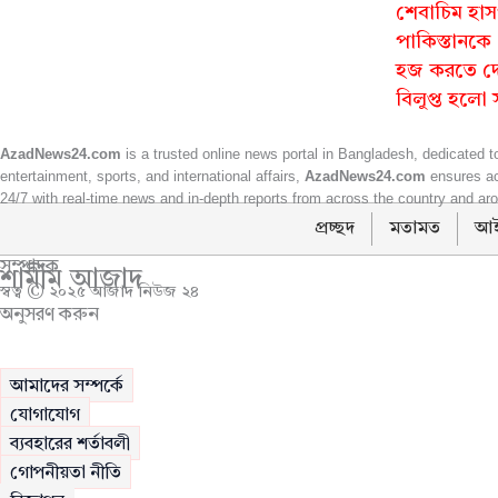
শেবাচিম হাস
পাকিস্তানক
হজ করতে দ
বিলুপ্ত হলো স
AzadNews24.com
is a trusted online news portal in Bangladesh, dedicated to
entertainment, sports, and international affairs,
AzadNews24.com
ensures acc
24/7 with real-time news and in-depth reports from across the country and arou
প্রচ্ছদ
মতামত
আই
সম্পাদক
শামীম আজাদ
স্বত্ব © ২০২৫ আজাদ নিউজ ২৪
অনুসরণ করুন
আমাদের সম্পর্কে
যোগাযোগ
ব্যবহারের শর্তাবলী
গোপনীয়তা নীতি