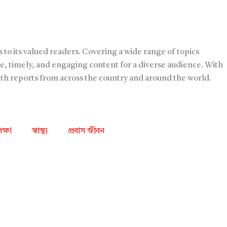
 to its valued readers. Covering a wide range of topics
e, timely, and engaging content for a diverse audience. With
pth reports from across the country and around the world.
িক্ষা
স্বাস্থ্য
প্রবাস জীবন