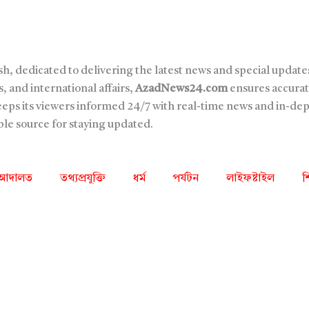
sh, dedicated to delivering the latest news and special updates
, and international affairs,
AzadNews24.com
ensures accurat
keeps its viewers informed 24/7 with real-time news and in-de
able source for staying updated.
আদালত
তথ্যপ্রযুক্তি
ধর্ম
পর্যটন
লাইফষ্টাইল
শ